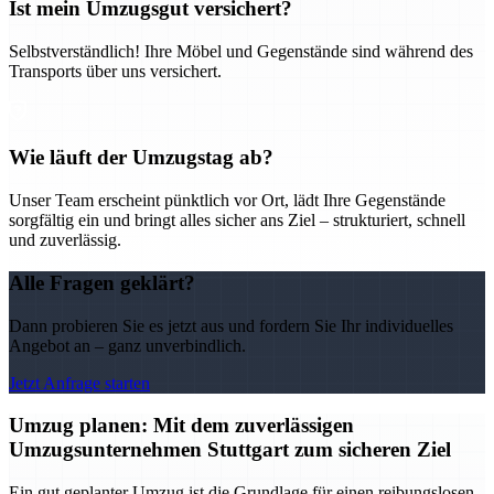
Ist mein Umzugsgut versichert?
Selbstverständlich! Ihre Möbel und Gegenstände sind während des
Transports über uns versichert.
Wie läuft der Umzugstag ab?
Unser Team erscheint pünktlich vor Ort, lädt Ihre Gegenstände
sorgfältig ein und bringt alles sicher ans Ziel – strukturiert, schnell
und zuverlässig.
Alle Fragen geklärt?
Dann probieren Sie es jetzt aus und fordern Sie Ihr individuelles
Angebot an – ganz unverbindlich.
Jetzt Anfrage starten
Umzug planen: Mit dem zuverlässigen
Umzugsunternehmen Stuttgart zum sicheren Ziel
Ein gut geplanter Umzug ist die Grundlage für einen reibungslosen