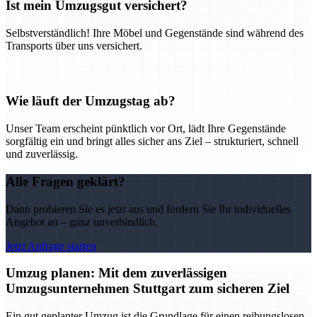
Ist mein Umzugsgut versichert?
Selbstverständlich! Ihre Möbel und Gegenstände sind während des
Transports über uns versichert.
Wie läuft der Umzugstag ab?
Unser Team erscheint pünktlich vor Ort, lädt Ihre Gegenstände
sorgfältig ein und bringt alles sicher ans Ziel – strukturiert, schnell
und zuverlässig.
Alle Fragen geklärt?
Dann probieren Sie es jetzt aus und fordern Sie Ihr individuelles
Angebot an – ganz unverbindlich.
Jetzt Anfrage starten
Umzug planen: Mit dem zuverlässigen
Umzugsunternehmen Stuttgart zum sicheren Ziel
Ein gut geplanter Umzug ist die Grundlage für einen reibungslosen