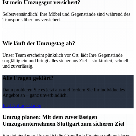
Ist mein Umzugsgut versichert?
Selbstverständlich! Ihre Möbel und Gegenstände sind während des
Transports über uns versichert.
Wie läuft der Umzugstag ab?
Unser Team erscheint pünktlich vor Ort, lädt Ihre Gegenstände
sorgfältig ein und bringt alles sicher ans Ziel – strukturiert, schnell
und zuverlässig.
Alle Fragen geklärt?
Dann probieren Sie es jetzt aus und fordern Sie Ihr individuelles
Angebot an – ganz unverbindlich.
Jetzt Anfrage starten
Umzug planen: Mit dem zuverlässigen
Umzugsunternehmen Stuttgart zum sicheren Ziel
Ein gut geplanter Umzug ist die Grundlage für einen reibungslosen