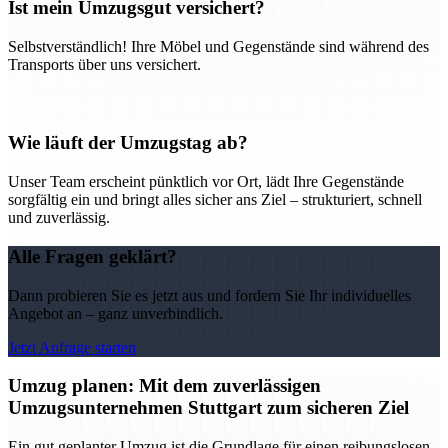
Ist mein Umzugsgut versichert?
Selbstverständlich! Ihre Möbel und Gegenstände sind während des
Transports über uns versichert.
Wie läuft der Umzugstag ab?
Unser Team erscheint pünktlich vor Ort, lädt Ihre Gegenstände
sorgfältig ein und bringt alles sicher ans Ziel – strukturiert, schnell
und zuverlässig.
Alle Fragen geklärt?
Dann probieren Sie es jetzt aus und fordern Sie Ihr individuelles
Angebot an – ganz unverbindlich.
Jetzt Anfrage starten
Umzug planen: Mit dem zuverlässigen
Umzugsunternehmen Stuttgart zum sicheren Ziel
Ein gut geplanter Umzug ist die Grundlage für einen reibungslosen