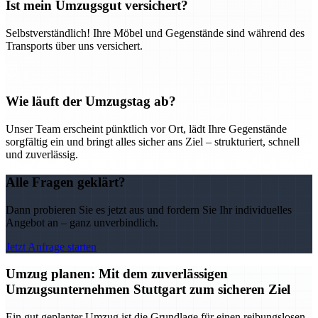
Ist mein Umzugsgut versichert?
Selbstverständlich! Ihre Möbel und Gegenstände sind während des
Transports über uns versichert.
Wie läuft der Umzugstag ab?
Unser Team erscheint pünktlich vor Ort, lädt Ihre Gegenstände
sorgfältig ein und bringt alles sicher ans Ziel – strukturiert, schnell
und zuverlässig.
Alle Fragen geklärt?
Dann probieren Sie es jetzt aus und fordern Sie Ihr individuelles
Angebot an – ganz unverbindlich.
Jetzt Anfrage starten
Umzug planen: Mit dem zuverlässigen
Umzugsunternehmen Stuttgart zum sicheren Ziel
Ein gut geplanter Umzug ist die Grundlage für einen reibungslosen