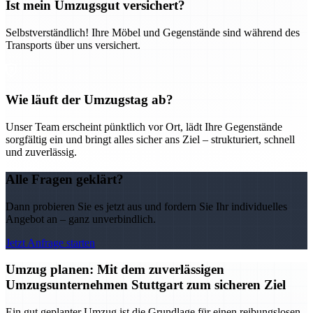
Ist mein Umzugsgut versichert?
Selbstverständlich! Ihre Möbel und Gegenstände sind während des
Transports über uns versichert.
Wie läuft der Umzugstag ab?
Unser Team erscheint pünktlich vor Ort, lädt Ihre Gegenstände
sorgfältig ein und bringt alles sicher ans Ziel – strukturiert, schnell
und zuverlässig.
Alle Fragen geklärt?
Dann probieren Sie es jetzt aus und fordern Sie Ihr individuelles
Angebot an – ganz unverbindlich.
Jetzt Anfrage starten
Umzug planen: Mit dem zuverlässigen
Umzugsunternehmen Stuttgart zum sicheren Ziel
Ein gut geplanter Umzug ist die Grundlage für einen reibungslosen