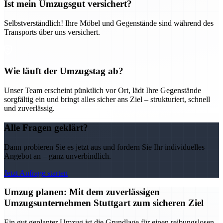
Ist mein Umzugsgut versichert?
Selbstverständlich! Ihre Möbel und Gegenstände sind während des
Transports über uns versichert.
Wie läuft der Umzugstag ab?
Unser Team erscheint pünktlich vor Ort, lädt Ihre Gegenstände
sorgfältig ein und bringt alles sicher ans Ziel – strukturiert, schnell
und zuverlässig.
Alle Fragen geklärt?
Dann probieren Sie es jetzt aus und fordern Sie Ihr individuelles
Angebot an – ganz unverbindlich.
Jetzt Anfrage starten
Umzug planen: Mit dem zuverlässigen
Umzugsunternehmen Stuttgart zum sicheren Ziel
Ein gut geplanter Umzug ist die Grundlage für einen reibungslosen