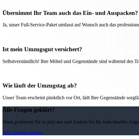
Übernimmt Ihr Team auch das Ein- und Auspacken?
Ja, unser Full-Service-Paket umfasst auf Wunsch auch das professio
Ist mein Umzugsgut versichert?
Selbstverständlich! Ihre Möbel und Gegenstände sind während des Tra
Wie läuft der Umzugstag ab?
Unser Team erscheint pünktlich vor Ort, lädt Ihre Gegenstände sorgfälti
Alle Fragen geklärt?
Dann probieren Sie es jetzt aus und fordern Sie Ihr individuelles Ang
Jetzt Anfrage starten