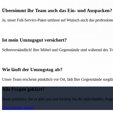
Übernimmt Ihr Team auch das Ein- und Auspacken?
Ja, unser Full-Service-Paket umfasst auf Wunsch auch das professio
Ist mein Umzugsgut versichert?
Selbstverständlich! Ihre Möbel und Gegenstände sind während des Tra
Wie läuft der Umzugstag ab?
Unser Team erscheint pünktlich vor Ort, lädt Ihre Gegenstände sorgfälti
Alle Fragen geklärt?
Dann probieren Sie es jetzt aus und fordern Sie Ihr individuelles Ang
Jetzt Anfrage starten