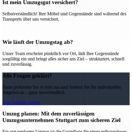
Ist mein Umzugsgut versichert?
Selbstverständlich! Ihre Möbel und Gegenstände sind während des
Transports über uns versichert.
Wie läuft der Umzugstag ab?
Unser Team erscheint pünktlich vor Ort, lädt Ihre Gegenstände
sorgfältig ein und bringt alles sicher ans Ziel – strukturiert, schnell
und zuverlässig.
Alle Fragen geklärt?
Dann probieren Sie es jetzt aus und fordern Sie Ihr individuelles
Angebot an – ganz unverbindlich.
Jetzt Anfrage starten
Umzug planen: Mit dem zuverlässigen
Umzugsunternehmen Stuttgart zum sicheren Ziel
Ein gut geplanter Umzug ist die Grundlage für einen reibungslosen