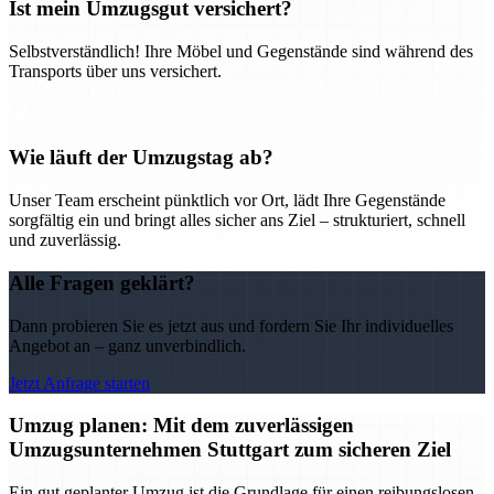
Ist mein Umzugsgut versichert?
Selbstverständlich! Ihre Möbel und Gegenstände sind während des
Transports über uns versichert.
Wie läuft der Umzugstag ab?
Unser Team erscheint pünktlich vor Ort, lädt Ihre Gegenstände
sorgfältig ein und bringt alles sicher ans Ziel – strukturiert, schnell
und zuverlässig.
Alle Fragen geklärt?
Dann probieren Sie es jetzt aus und fordern Sie Ihr individuelles
Angebot an – ganz unverbindlich.
Jetzt Anfrage starten
Umzug planen: Mit dem zuverlässigen
Umzugsunternehmen Stuttgart zum sicheren Ziel
Ein gut geplanter Umzug ist die Grundlage für einen reibungslosen