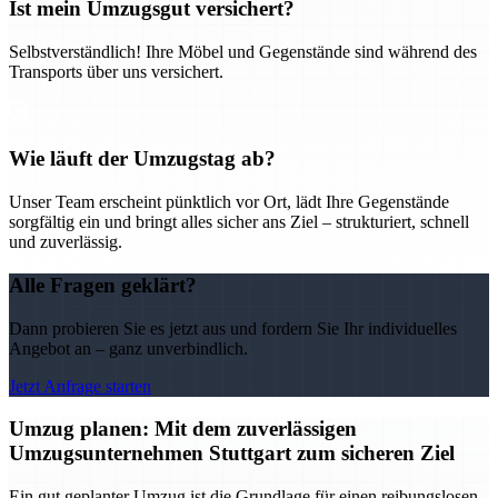
Ist mein Umzugsgut versichert?
Selbstverständlich! Ihre Möbel und Gegenstände sind während des
Transports über uns versichert.
Wie läuft der Umzugstag ab?
Unser Team erscheint pünktlich vor Ort, lädt Ihre Gegenstände
sorgfältig ein und bringt alles sicher ans Ziel – strukturiert, schnell
und zuverlässig.
Alle Fragen geklärt?
Dann probieren Sie es jetzt aus und fordern Sie Ihr individuelles
Angebot an – ganz unverbindlich.
Jetzt Anfrage starten
Umzug planen: Mit dem zuverlässigen
Umzugsunternehmen Stuttgart zum sicheren Ziel
Ein gut geplanter Umzug ist die Grundlage für einen reibungslosen