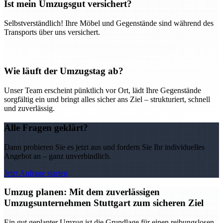
Ist mein Umzugsgut versichert?
Selbstverständlich! Ihre Möbel und Gegenstände sind während des
Transports über uns versichert.
Wie läuft der Umzugstag ab?
Unser Team erscheint pünktlich vor Ort, lädt Ihre Gegenstände
sorgfältig ein und bringt alles sicher ans Ziel – strukturiert, schnell
und zuverlässig.
Alle Fragen geklärt?
Dann probieren Sie es jetzt aus und fordern Sie Ihr individuelles
Angebot an – ganz unverbindlich.
Jetzt Anfrage starten
Umzug planen: Mit dem zuverlässigen
Umzugsunternehmen Stuttgart zum sicheren Ziel
Ein gut geplanter Umzug ist die Grundlage für einen reibungslosen