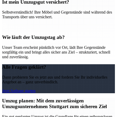
Ist mein Umzugsgut versichert?
Selbstverständlich! Ihre Möbel und Gegenstände sind während des
Transports über uns versichert.
Wie läuft der Umzugstag ab?
Unser Team erscheint pünktlich vor Ort, lädt Ihre Gegenstände
sorgfältig ein und bringt alles sicher ans Ziel – strukturiert, schnell
und zuverlässig.
Alle Fragen geklärt?
Dann probieren Sie es jetzt aus und fordern Sie Ihr individuelles
Angebot an – ganz unverbindlich.
Jetzt Anfrage starten
Umzug planen: Mit dem zuverlässigen
Umzugsunternehmen Stuttgart zum sicheren Ziel
Ein gut geplanter Umzug ist die Grundlage für einen reibungslosen