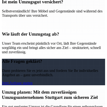
Ist mein Umzugsgut versichert?
Selbstverständlich! Ihre Möbel und Gegenstände sind während des
Transports über uns versichert.
Wie läuft der Umzugstag ab?
Unser Team erscheint pünktlich vor Ort, lädt Ihre Gegenstände
sorgfältig ein und bringt alles sicher ans Ziel – strukturiert, schnell
und zuverlässig.
Alle Fragen geklärt?
Dann probieren Sie es jetzt aus und fordern Sie Ihr individuelles
Angebot an – ganz unverbindlich.
Jetzt Anfrage starten
Umzug planen: Mit dem zuverlässigen
Umzugsunternehmen Stuttgart zum sicheren Ziel
Ein gut geplanter Umzug ist die Grundlage für einen reibungslosen