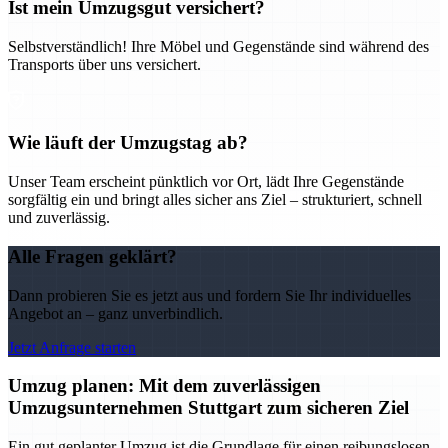
Ist mein Umzugsgut versichert?
Selbstverständlich! Ihre Möbel und Gegenstände sind während des
Transports über uns versichert.
Wie läuft der Umzugstag ab?
Unser Team erscheint pünktlich vor Ort, lädt Ihre Gegenstände
sorgfältig ein und bringt alles sicher ans Ziel – strukturiert, schnell
und zuverlässig.
Alle Fragen geklärt?
Dann probieren Sie es jetzt aus und fordern Sie Ihr individuelles
Angebot an – ganz unverbindlich.
Jetzt Anfrage starten
Umzug planen: Mit dem zuverlässigen
Umzugsunternehmen Stuttgart zum sicheren Ziel
Ein gut geplanter Umzug ist die Grundlage für einen reibungslosen