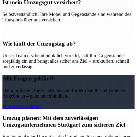
Ist mein Umzugsgut versichert?
Selbstverständlich! Ihre Möbel und Gegenstände sind während des
Transports über uns versichert.
Wie läuft der Umzugstag ab?
Unser Team erscheint pünktlich vor Ort, lädt Ihre Gegenstände
sorgfältig ein und bringt alles sicher ans Ziel – strukturiert, schnell
und zuverlässig.
Alle Fragen geklärt?
Dann probieren Sie es jetzt aus und fordern Sie Ihr individuelles
Angebot an – ganz unverbindlich.
Jetzt Anfrage starten
Umzug planen: Mit dem zuverlässigen
Umzugsunternehmen Stuttgart zum sicheren Ziel
Ein gut geplanter Umzug ist die Grundlage für einen reibungslosen