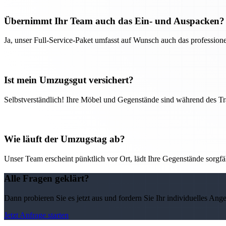
Übernimmt Ihr Team auch das Ein- und Auspacken?
Ja, unser Full-Service-Paket umfasst auf Wunsch auch das professio
Ist mein Umzugsgut versichert?
Selbstverständlich! Ihre Möbel und Gegenstände sind während des Tra
Wie läuft der Umzugstag ab?
Unser Team erscheint pünktlich vor Ort, lädt Ihre Gegenstände sorgfälti
Alle Fragen geklärt?
Dann probieren Sie es jetzt aus und fordern Sie Ihr individuelles Ang
Jetzt Anfrage starten