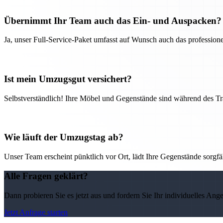
Übernimmt Ihr Team auch das Ein- und Auspacken?
Ja, unser Full-Service-Paket umfasst auf Wunsch auch das professio
Ist mein Umzugsgut versichert?
Selbstverständlich! Ihre Möbel und Gegenstände sind während des Tra
Wie läuft der Umzugstag ab?
Unser Team erscheint pünktlich vor Ort, lädt Ihre Gegenstände sorgfälti
Alle Fragen geklärt?
Dann probieren Sie es jetzt aus und fordern Sie Ihr individuelles Ang
Jetzt Anfrage starten